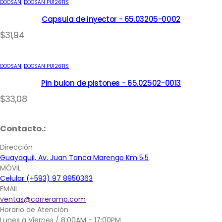
DOOSAN
,
DOOSAN PU126TIS
Capsula de inyector - 65.03205-0002
$
31,94
DOOSAN
,
DOOSAN PU126TIS
Pin bulon de pistones - 65.02502-0013
$
33,08
Contacto.:
Dirección
Guayaquil, Av. Juan Tanca Marengo Km 5.5
MÓVIL
Celular (+593) 97 8950363
EMAIL
ventas@carreramp.com
Horario de Atención
Lunes a Viernes / 8:00AM - 17:00PM