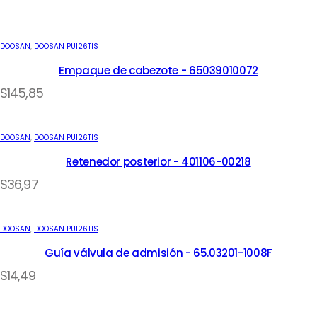
DOOSAN
,
DOOSAN PU126TIS
Empaque de cabezote - 65039010072
$
145,85
DOOSAN
,
DOOSAN PU126TIS
Retenedor posterior - 401106-00218
$
36,97
DOOSAN
,
DOOSAN PU126TIS
Guía válvula de admisión - 65.03201-1008F
$
14,49