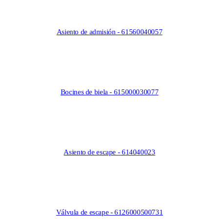
Asiento de admisión - 61560040057
Bocines de biela - 615000030077
Asiento de escape - 614040023
Válvula de escape - 6126000500731