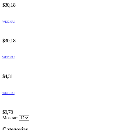
$
30,18
WEICHAI
$
30,18
WEICHAI
$
4,31
WEICHAI
$
9,78
Mostrar:
Categorias