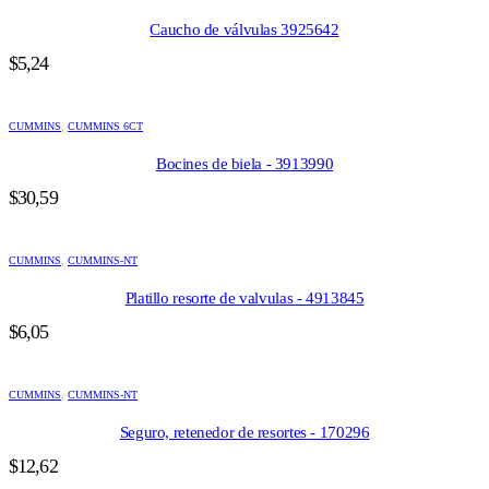
Caucho de válvulas 3925642
$
5,24
CUMMINS
,
CUMMINS 6CT
Bocines de biela - 3913990
$
30,59
CUMMINS
,
CUMMINS-NT
Platillo resorte de valvulas - 4913845
$
6,05
CUMMINS
,
CUMMINS-NT
Seguro, retenedor de resortes - 170296
$
12,62