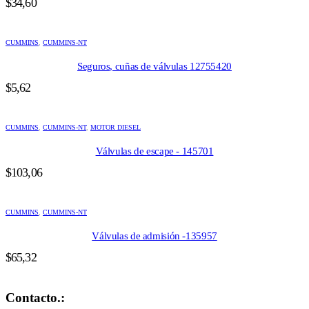
$
34,60
CUMMINS
,
CUMMINS-NT
Seguros, cuñas de válvulas 12755420
$
5,62
CUMMINS
,
CUMMINS-NT
,
MOTOR DIESEL
Válvulas de escape - 145701
$
103,06
CUMMINS
,
CUMMINS-NT
Válvulas de admisión -135957
$
65,32
Contacto.: