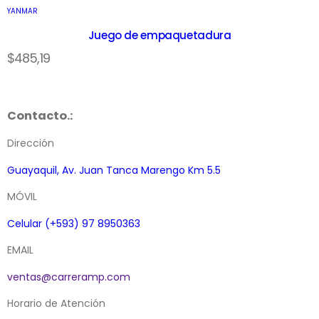
YANMAR
Juego de empaquetadura
LEER MÁS
LEER MÁS
LEER MÁS
LEER MÁS
LEER MÁS
$
485,19
Contacto.:
Dirección
Guayaquil, Av. Juan Tanca Marengo Km 5.5
MÓVIL
Celular (+593) 97 8950363
EMAIL
ventas@carreramp.com
Horario de Atención