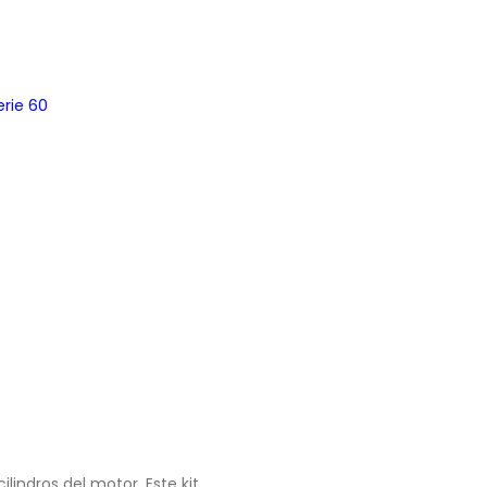
erie 60
lindros del motor. Este kit