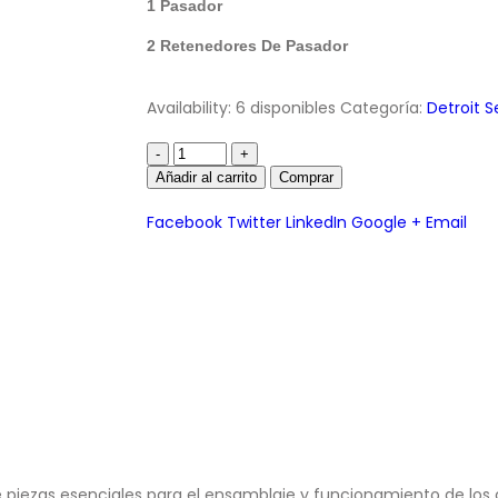
1 Pasador
2 Retenedores De Pasador
Availability:
6 disponibles
Categoría:
Detroit S
-
+
Añadir al carrito
Comprar
Facebook
Twitter
LinkedIn
Google +
Email
de piezas esenciales para el ensamblaje y funcionamiento de los ci