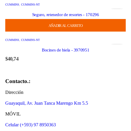
CUMMINS
,
CUMMINS-NT
Seguro, retenedor de resortes - 170296
$
12,62
AÑADIR AL CARRITO
CUMMINS
,
CUMMINS-NT
Bocines de biela - 3970951
$
40,74
Contacto.:
Dirección
Guayaquil, Av. Juan Tanca Marengo Km 5.5
MÓVIL
Celular (+593) 97 8950363