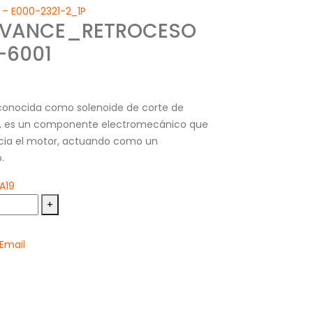
– E000-2321-2_1P
 AVANCE_RETROCESO
-6001
conocida como solenoide de corte de
d), es un componente electromecánico que
acia el motor, actuando como un
.
A19
+
Email