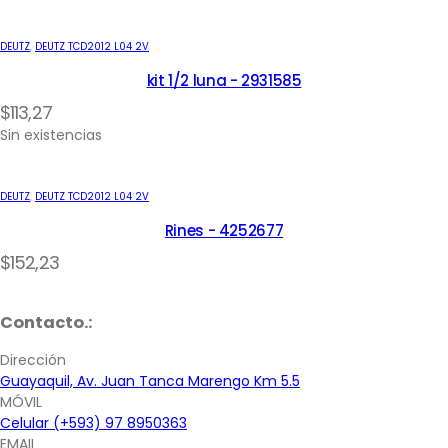
DEUTZ
,
DEUTZ TCD2012 L04 2V
kit 1/2 luna - 2931585
$
113,27
Sin existencias
DEUTZ
,
DEUTZ TCD2012 L04 2V
Rines - 4252677
$
152,23
Contacto.:
Dirección
Guayaquil, Av. Juan Tanca Marengo Km 5.5
MÓVIL
Celular (+593) 97 8950363
EMAIL