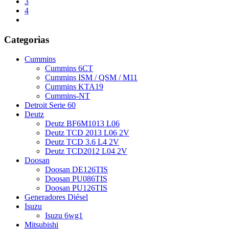
3
4
Categorias
Cummins
Cummins 6CT
Cummins ISM / QSM / M11
Cummins KTA19
Cummins-NT
Detroit Serie 60
Deutz
Deutz BF6M1013 L06
Deutz TCD 2013 L06 2V
Deutz TCD 3.6 L4 2V
Deutz TCD2012 L04 2V
Doosan
Doosan DE126TIS
Doosan PU086TIS
Doosan PU126TIS
Generadores Diésel
Isuzu
Isuzu 6wg1
Mitsubishi