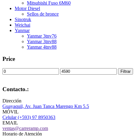
Mitsubishi Fuso 6M60
Motor Diesel
Sellos de bronce
Sinotruk
Weichai
Yanmar
Yanmar 3tnv76
Yanmar 3tnv88
Yanmar 4tnv88
Price
Precio
Precio
Filtrar
mínimo
máximo
Contacto.:
Dirección
Guayaquil, Av. Juan Tanca Marengo Km 5.5
MÓVIL
Celular (+593) 97 8950363
EMAIL
ventas@carreramp.com
Horario de Atención