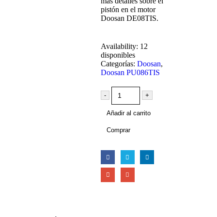
más detalles sobre el
pistón en el motor
Doosan DE08TIS.
Availability:
12
disponibles
Categorías:
Doosan
,
Doosan PU086TIS
-
+
Añadir al carrito
Comprar