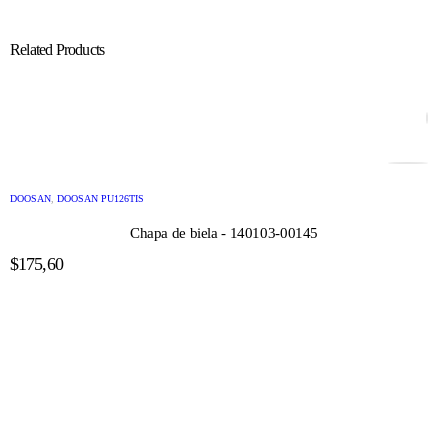
Related Products
DOOSAN
,
DOOSAN PU126TIS
Chapa de biela - 140103-00145
$
175,60
AÑADIR AL CARRITO