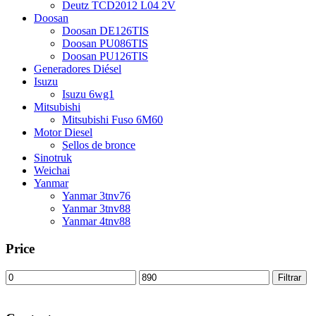
Deutz TCD2012 L04 2V
Doosan
Doosan DE126TIS
Doosan PU086TIS
Doosan PU126TIS
Generadores Diésel
Isuzu
Isuzu 6wg1
Mitsubishi
Mitsubishi Fuso 6M60
Motor Diesel
Sellos de bronce
Sinotruk
Weichai
Yanmar
Yanmar 3tnv76
Yanmar 3tnv88
Yanmar 4tnv88
Price
Precio
Precio
Filtrar
mínimo
máximo