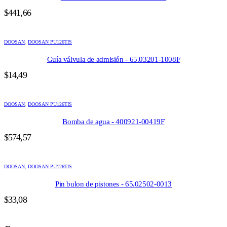
$
441,66
DOOSAN
,
DOOSAN PU126TIS
Guía válvula de admisión - 65.03201-1008F
$
14,49
DOOSAN
,
DOOSAN PU126TIS
Bomba de agua - 400921-00419F
$
574,57
DOOSAN
,
DOOSAN PU126TIS
Pin bulon de pistones - 65.02502-0013
$
33,08