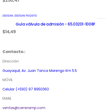
$
250,47
AÑADIR AL CARRITO
DOOSAN
,
DOOSAN PU126TIS
Guía válvula de admisión - 65.03201-1008F
$
14,49
Contacto.:
Dirección
Guayaquil, Av. Juan Tanca Marengo Km 5.5
MÓVIL
Celular (+593) 97 8950363
EMAIL
ventas@carreramp.com